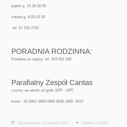
piątek g. 15.30-18.00
sobota g. 9.00-10.30
tel. 67 255 2702
PORADNIA RODZINNA:
Poradnia na zapisy: tel. 503 051 560
Parafialny Zespół Caritas
30
00
czynny we wtorki od godz.16
- 18
:
konto : 02 8951 0009 0004 9836 2000 0010
Opublikowano: 14 wrzesień 2017
Odsłony: 151889